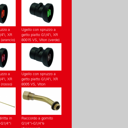
uzzo a
Ugello con spruzzo a
/4"i, XR
getto piatto G1/4"i, XR
 (arancio)
80015 VS, Viton (verde)
(Accessori)
uzzo a
Ugello con spruzzo a
/4"i, XR
getto piatto G1/4"i, XR
 (rosso)
8005 VS, Viton
(marrone) (Accessori)
ritta in
Raccordo a gomito
-G1/4“i
G1/4“i-G1/4“e