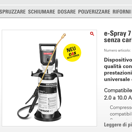
SPRUZZARE
SCHIUMARE
DOSARE
POLVERIZZARE
RIFORNI
e-Spray 7
senza car
Numero articolo
Dispositivo
qualità co
prestazioni
universale 
Compatibile
2.0 a 10.0 
Compresso
compatibil
Spruzzatu
Leggere di p
manuale