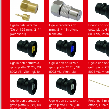
Ugello nebulizzante
Ugello regolabile 1.3
Ugello con spr
"Duro" 1.65 mm, G1/4"
mm, G1/4“ in ottone
getto piatto G1
(Accessori)
nichelato
8001 VS, Viton
(Accessori)
Ugello con spruzzo a
Ugello con spruzzo a
Ugello con spr
getto piatto G1/4"i, XR
getto piatto G1/4"i, XR
getto piatto G1
8002 VS, Viton (giallo)
8003 VS, Viton (blu)
8004 VS, Viton
(Accessori)
(Accessori)
(Accessori)
Ugello con spruzzo a
Ugello con spruzzo a
Prolunga 1 m di
getto piatto G1/4"i, XR
getto piatto G1/4"i, XR
ottone, G1/4“e