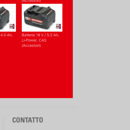
(Accessori)
 4.0 Ah,
Batteria 18 V / 5.2 Ah,
Li-Power, CAS
(Accessori)
CONTATTO