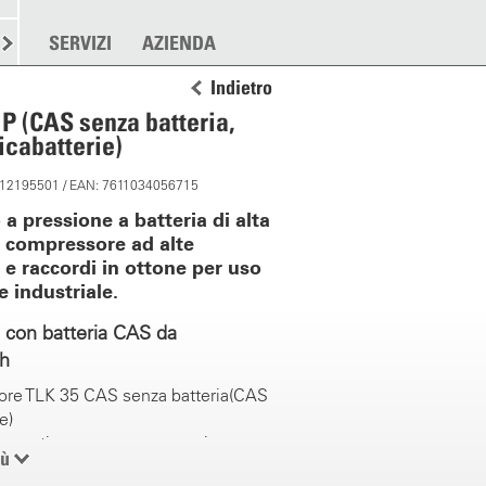
RE
SPARGERE
SERVIZI
ALTRO
AZIENDA
Indietro
 P (CAS senza batteria,
icabatterie)
: 12195501 / EAN: 7611034056715
 a pressione a batteria di alta
n compressore ad alte
 e raccordi in ottone per uso
e industriale.
 con batteria CAS da
Ah
re TLK 35 CAS senza batteria(CAS
e)
ra continua senza pompaggio
iù