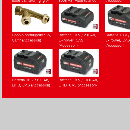
8006 VS, Viton (grigio)
8008 VS, Viton (bianco)
(Accessori)
(Accessori)
(Accessori)
Doppio portaugello SW,
Batteria 18 V / 2.0 Ah,
Batteria 18 V /
G1/4" (Accessori)
Li-Power, CAS
Li-Power, CAS
(Accessori)
(Accessori)
Batteria 18 V / 8.0 Ah,
Batteria 18 V / 10.0 Ah,
LiHD, CAS (Accessori)
LiHD, CAS (Accessori)