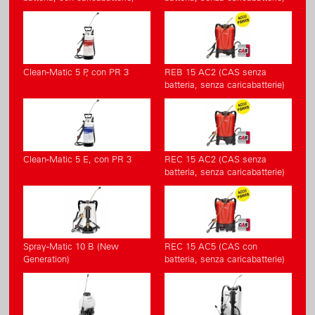
Clean-Matic 5 P, con PR 3
REB 15 AC2 (CAS senza
batteria, senza caricabatterie)
Clean-Matic 5 E, con PR 3
REC 15 AC2 (CAS senza
batteria, senza caricabatterie)
Spray-Matic 10 B (New
REC 15 AC5 (CAS con
Generation)
batteria, senza caricabatterie)