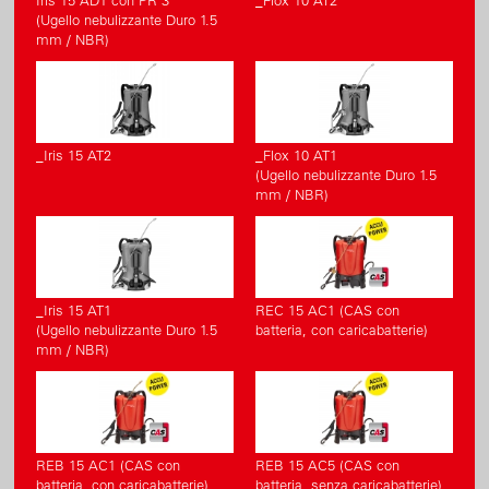
Iris 15 AD1 con PR 3
_Flox 10 AT2
(Ugello nebulizzante Duro 1.5
mm / NBR)
_Iris 15 AT2
_Flox 10 AT1
(Ugello nebulizzante Duro 1.5
mm / NBR)
_Iris 15 AT1
REC 15 AC1 (CAS con
(Ugello nebulizzante Duro 1.5
batteria, con caricabatterie)
mm / NBR)
REB 15 AC1 (CAS con
REB 15 AC5 (CAS con
batteria, con caricabatterie)
batteria, senza caricabatterie)