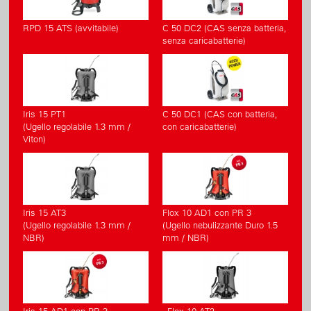
RPD 15 ATS (avvitabile)
C 50 DC2 (CAS senza batteria,
senza caricabatterie)
Iris 15 PT1
C 50 DC1 (CAS con batteria,
(Ugello regolabile 1.3 mm /
con caricabatterie)
Viton)
Iris 15 AT3
Flox 10 AD1 con PR 3
(Ugello regolabile 1.3 mm /
(Ugello nebulizzante Duro 1.5
NBR)
mm / NBR)