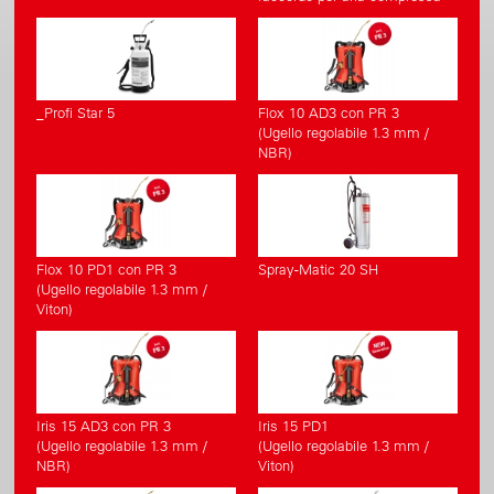
_Profi Star 5
Flox 10 AD3 con PR 3
(Ugello regolabile 1.3 mm /
NBR)
Flox 10 PD1 con PR 3
Spray-Matic 20 SH
(Ugello regolabile 1.3 mm /
Viton)
Iris 15 AD3 con PR 3
Iris 15 PD1
(Ugello regolabile 1.3 mm /
(Ugello regolabile 1.3 mm /
NBR)
Viton)