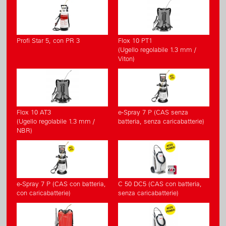
Profi Star 5, con PR 3
Flox 10 PT1
(Ugello regolabile 1.3 mm /
Viton)
Flox 10 AT3
e-Spray 7 P (CAS senza
(Ugello regolabile 1.3 mm /
batteria, senza caricabatterie)
NBR)
e-Spray 7 P (CAS con batteria,
C 50 DC5 (CAS con batteria,
con caricabatterie)
senza caricabatterie)