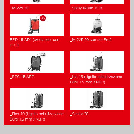
_M 225-20
_Spray-Matic 10 B
RPD 15 AD1 (avvitabile, con
_M 225-20 con set Profi
PR 3)
_REC 15 ABZ
_Iris 15 (Ugello nebulizzazione
Duro 1.5 mm / NBR)
_Flox 10 (Ugello nebulizzazione
_Senior 20
Duro 1.5 mm / NBR)