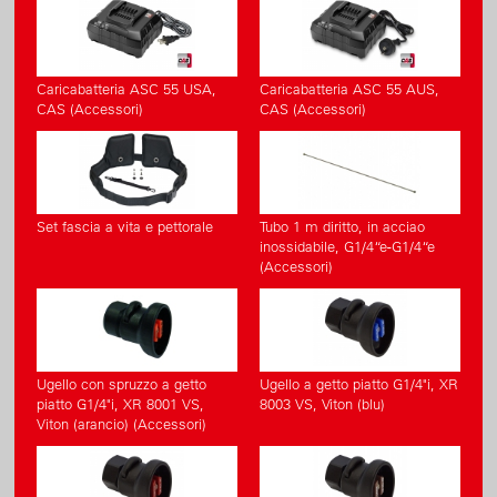
Caricabatteria ASC 55 USA,
Caricabatteria ASC 55 AUS,
CAS (Accessori)
CAS (Accessori)
Set fascia a vita e pettorale
Tubo 1 m diritto, in acciao
inossidabile, G1/4“e-G1/4“e
(Accessori)
Ugello con spruzzo a getto
Ugello a getto piatto G1/4"i, XR
piatto G1/4"i, XR 8001 VS,
8003 VS, Viton (blu)
Viton (arancio) (Accessori)