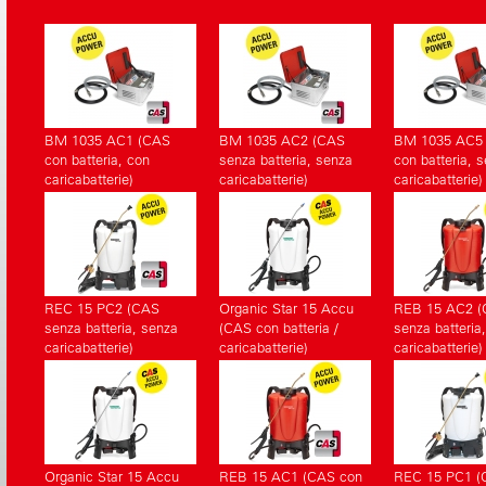
BM 1035 AC1 (CAS
BM 1035 AC2 (CAS
BM 1035 AC5
con batteria, con
senza batteria, senza
con batteria, 
caricabatterie)
caricabatterie)
caricabatterie)
REC 15 PC2 (CAS
Organic Star 15 Accu
REB 15 AC2 
senza batteria, senza
(CAS con batteria /
senza batteria
caricabatterie)
caricabatterie)
caricabatterie)
Organic Star 15 Accu
REB 15 AC1 (CAS con
REC 15 PC1 (