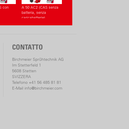
S con
A 50 AC2 (CAS senza
batteria, senza
caricabatterie)
CONTATTO
Birchmeier Sprühtechnik AG
Im Stetterfeld 1
5608 Stetten
SVIZZERA
Telefono +41 56 485 81 81
E-Mail
info@birchmeier.com