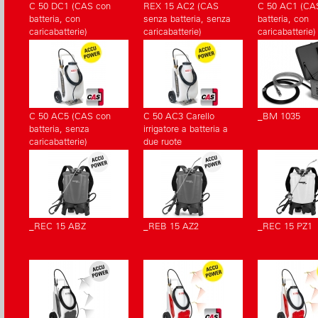
C 50 DC1 (CAS con
REX 15 AC2 (CAS
C 50 AC1 (CA
batteria, con
senza batteria, senza
batteria, con
caricabatterie)
caricabatterie)
caricabatterie)
C 50 AC5 (CAS con
C 50 AC3 Carello
_BM 1035
batteria, senza
irrigatore a batteria a
caricabatterie)
due ruote
_REC 15 ABZ
_REB 15 AZ2
_REC 15 PZ1