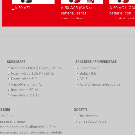
_A 50 AZ1
A 50 AC5 (CAS con
A 50 AC1 (CA
batteria, senza
batteria, con
caricabatterie)
caricabatterie)
SCHIUMARE
SPARGERE / POLVERIZZARE
McProper Plus P, Foam / 360ï¿½
Granomax 5
Foam-Matic 1.25 P / 75ï¿½
Bobby 0.5
Foam-Matic 5 P
DR 5
Vario-Matic 1.25 PE
XL 8 D lancia telescopica
Indu-Matic 20 M
Vario-Matic 2.0 PE
ESSORI
SOGETTI
ario Gun
Disinfezione
rra in alluminio
Linea Accu-Power
bo telescopico in alluminio 1 - 2 m
ampana professionale ovale, avvitabile