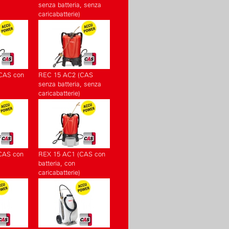
senza batteria, senza
caricabatterie)
CAS con
REC 15 AC2 (CAS
senza batteria, senza
caricabatterie)
CAS con
REX 15 AC1 (CAS con
batteria, con
caricabatterie)