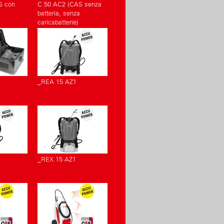
S con
C 50 AC2 (CAS senza
batteria, senza
caricabatterie)
_REA 15 AZ1
_REX 15 AZ1