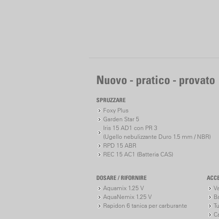
Nuovo - pratico - provato
SPRUZZARE
Foxy Plus
Garden Star 5
Iris 15 AD1 con PR 3
(Ugello nebulizzante Duro 1.5 mm / NBR)
RPD 15 ABR
REC 15 AC1 (Batteria CAS)
DOSARE / RIFORNIRE
ACC
Aquamix 1.25 V
V
AquaNemix 1.25 V
Ba
Rapidon 6 tanica per carburante
Tu
C