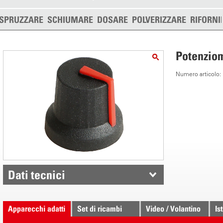
SPRUZZARE
SCHIUMARE
DOSARE
POLVERIZZARE
RIFORNI
Potenzio
Numero articolo
Dati tecnici
Apparecchi adatti
Set di ricambi
Video / Volantino
Is