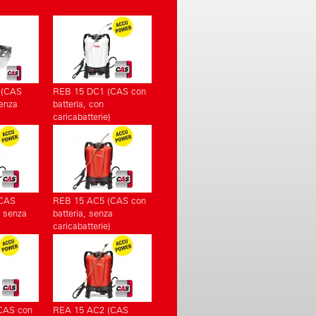
 (CAS
REB 15 DC1 (CAS con
senza
batteria, con
caricabatterie)
(CAS
REB 15 AC5 (CAS con
, senza
batteria, senza
caricabatterie)
CAS con
REA 15 AC2 (CAS