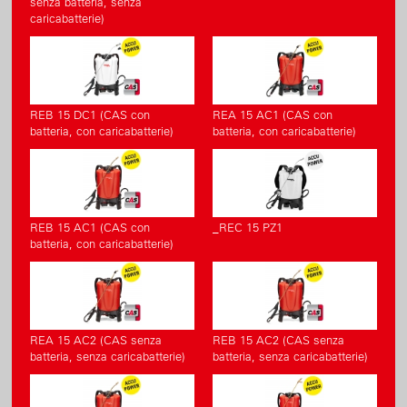
senza batteria, senza
caricabatterie)
REB 15 DC1 (CAS con
REA 15 AC1 (CAS con
batteria, con caricabatterie)
batteria, con caricabatterie)
REB 15 AC1 (CAS con
_REC 15 PZ1
batteria, con caricabatterie)
REA 15 AC2 (CAS senza
REB 15 AC2 (CAS senza
batteria, senza caricabatterie)
batteria, senza caricabatterie)