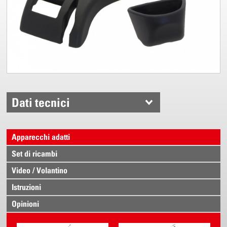
Dati tecnici
Apparecchi adatti
Set di ricambi
Video / Volantino
Istruzioni
Opinioni