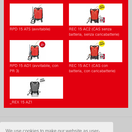
RPD 15 ATS (avvitabile)
REC 15 AC2 (CAS senza
batteria, senza caricabatterie)
RPD 15 AD1 (avvitabile, con
REC 15 AC1 (CAS con
PR 3)
batteria, con caricabatterie)
_REX 15 AZ1
CONTATTO
We use cookies to make our website as user-