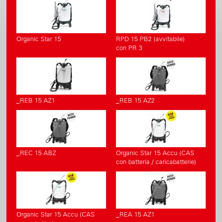
Organic Star 15
RPD 15 PB2 (avvitabile)
con PR 3
_REB 15 AZ1
_REB 15 AZ2
_REC 15 ABZ
Organic Star 15 Accu (CAS
con batteria / caricabatterie)
Organic Star 15 Accu (CAS
_REA 15 AZ1