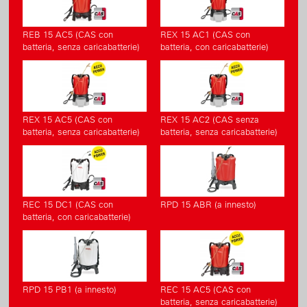
REB 15 AC5 (CAS con
REX 15 AC1 (CAS con
batteria, senza caricabatterie)
batteria, con caricabatterie)
REX 15 AC5 (CAS con
REX 15 AC2 (CAS senza
batteria, senza caricabatterie)
batteria, senza caricabatterie)
REC 15 DC1 (CAS con
RPD 15 ABR (a innesto)
batteria, con caricabatterie)
RPD 15 PB1 (a innesto)
REC 15 AC5 (CAS con
batteria, senza caricabatterie)