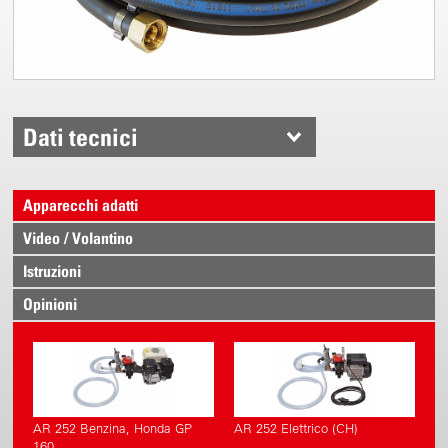
Dati tecnici
Apparecchi adatti
Video / Volantino
Istruzioni
Opinioni
AR 252 Benzina, Honda GP
AR 252 Elettrico (CH)
160