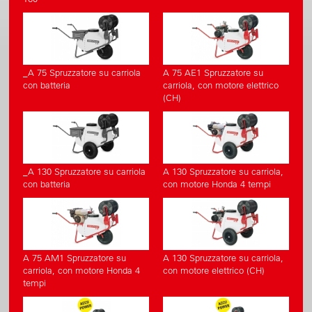
_A 75 Spruzzatore su carriola
A 75 AE1 Spruzzatore su
con batteria
carriola, con motore elettrico
(CH)
_A 130 Spruzzatore su carriola
A 130 Spruzzatore su carriola,
con batteria
con motore Honda 4 tempi
A 75 AM1 Spruzzatore su
A 130 Spruzzatore su carriola,
carriola, con motore Honda 4
con motore elettrico (CH)
tempi